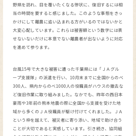
野県を訪れ、目を覆いたくなる惨状に、復旧するには相
当の時間を要すると感じました。このような事態をきっ
かけにして離農に追い込まれる方がいるのではないかと
大変心配しています。これらは被害額という数字には表
せないないだけに本意でない離農者が出ないように対応
を進めて参ります。
台風15号で大きな被害に遭った千葉県には「ＪＡグル
ープ支援隊」の派遣を行い、10月末までに全国からのべ
300人、県内からのべ1000人の役職員がハウスの撤去な
ど復旧作業に取り組みました。なかでも、昨年の西日本
豪雨や3年前の熊本地震の際に全国から支援を受けた地
域から多くのＪＡ役職員が駆け付けてくれました。ＪＡ
という枠を越えて、被災者に寄り添い、地域で助け合う
ことが大切であると実感しています。引き続き、協同組