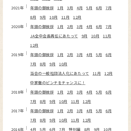
2021年
年頭の御挨拶
1月
3月
4月
5月
6月
7月
8月
9月
10月
11月
12月
2020年
年頭の御挨拶
1月
2月
3月
4月
6月
7月
JA全中会長再任にあたって
9月
10月
11月
12月
2019年
年頭の御挨拶
1月
2月
3月
4月
5月
6月
7月
8月
9月
10月
当会の一般社団法人化にあたって
11月
12月
中家徹のピンチをチャンスに！
2018年
年頭の御挨拶
1月
2月
3月
4月
5月
6月
7月
8月
9月
10月
11月
12月
2017年
年頭の御挨拶
1月
2月
3月
4月
5月
6月
7月
8月
9月
10月
11月
12月
2016年
4月
5月
6月
7月
特別編
8月
9月
10月