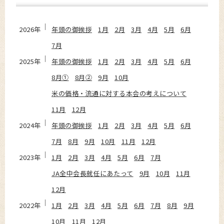
2026年
年頭の御挨拶
1月
2月
3月
4月
5月
6月
7月
2025年
年頭の御挨拶
1月
2月
3月
4月
5月
6月
8月①
8月②
9月
10月
米の価格・流通に対する本会の考えについて
11月
12月
2024年
年頭の御挨拶
1月
2月
3月
4月
5月
6月
7月
8月
9月
10月
11月
12月
2023年
1月
2月
3月
4月
5月
6月
7月
JA全中会長就任にあたって
9月
10月
11月
12月
2022年
1月
2月
3月
4月
5月
6月
7月
8月
9月
10月
11月
12月