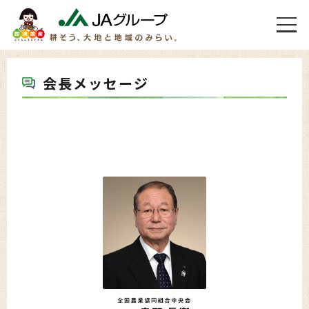
会長メッセージ