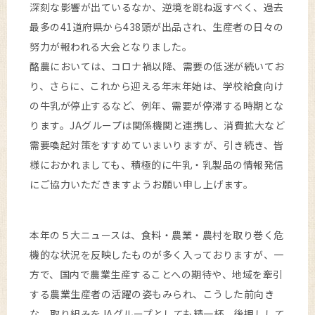
深刻な影響が出ているなか、逆境を跳ね返すべく、過去
最多の41道府県から438頭が出品され、生産者の日々の
努力が報われる大会となりました。
酪農においては、コロナ禍以降、需要の低迷が続いてお
り、さらに、これから迎える年末年始は、学校給食向け
の牛乳が停止するなど、例年、需要が停滞する時期とな
ります。JAグループは関係機関と連携し、消費拡大など
需要喚起対策をすすめていまいりますが、引き続き、皆
様におかれましても、積極的に牛乳・乳製品の情報発信
にご協力いただきますようお願い申し上げます。
本年の５大ニュースは、食料・農業・農村を取り巻く危
機的な状況を反映したものが多く入っておりますが、一
方で、国内で農業生産することへの期待や、地域を牽引
する農業生産者の活躍の姿もみられ、こうした前向き
な 取り組みをJAグループとしても精一杯、後押しして