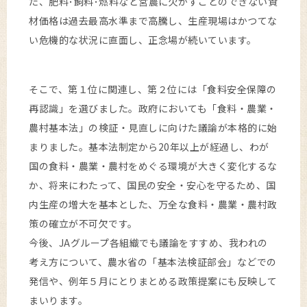
た、肥料･飼料･燃料など営農に欠かすことのできない資
材価格は過去最高水準まで高騰し、生産現場はかつてな
い危機的な状況に直面し、正念場が続いています。
そこで、第１位に関連し、第２位には「食料安全保障の
再認識」を選びました。政府においても「食料・農業・
農村基本法」の検証・見直しに向けた議論が本格的に始
まりました。基本法制定から20年以上が経過し、わが
国の食料・農業・農村をめぐる環境が大きく変化するな
か、将来にわたって、国民の安全・安心を守るため、国
内生産の増大を基本とした、万全な食料・農業・農村政
策の確立が不可欠です。
今後、JAグループ各組織でも議論をすすめ、我われの
考え方について、農水省の「基本法検証部会」などでの
発信や、例年５月にとりまとめる政策提案にも反映して
まいります。