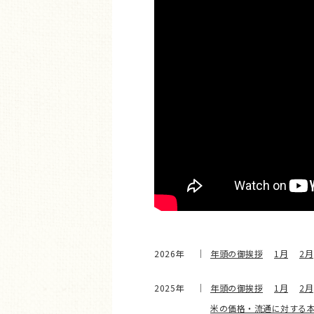
2026年
年頭の御挨拶
1月
2月
2025年
年頭の御挨拶
1月
2月
米の価格・流通に対する