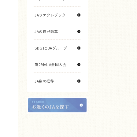
JAファクトブック
JAの自己改革
SDGsとJAグループ
第29回JA全国大会
JA数の推移