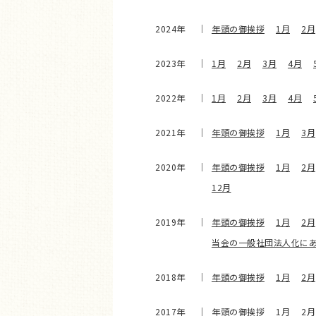
2024年
年頭の御挨拶
1月
2月
2023年
1月
2月
3月
4月
2022年
1月
2月
3月
4月
2021年
年頭の御挨拶
1月
3月
2020年
年頭の御挨拶
1月
2月
12月
2019年
年頭の御挨拶
1月
2月
当会の一般社団法人化に
2018年
年頭の御挨拶
1月
2月
2017年
年頭の御挨拶
1月
2月