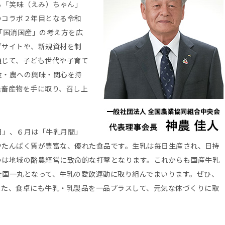
る「笑味（えみ）ちゃん」
のコラボ２年目となる令和
「国消国産」の考え方を広
ブサイトや、新規資材を制
通じて、子ども世代や子育て
食・農への興味・関心を持
農畜産物を手に取り、召し上
」、６月は「牛乳月間」
やたんぱく質が豊富な、優れた食品です。生乳は毎日生産され、日持
みは地域の酪農経営に致命的な打撃となります。これからも国産牛乳
全国一丸となって、牛乳の愛飲運動に取り組んでまいります。ぜひ、
また、食卓にも牛乳・乳製品を一品プラスして、元気な体づくりに取