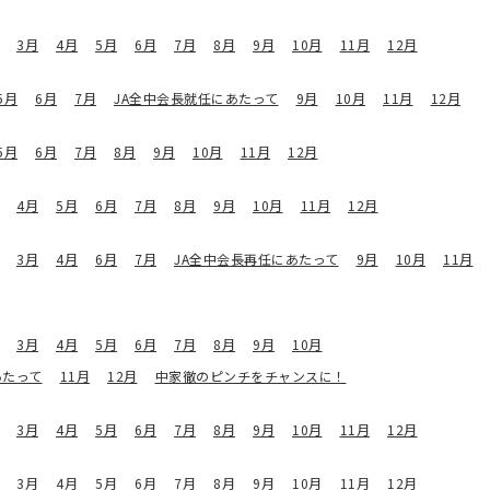
3月
4月
5月
6月
7月
8月
9月
10月
11月
12月
5月
6月
7月
JA全中会長就任にあたって
9月
10月
11月
12月
5月
6月
7月
8月
9月
10月
11月
12月
4月
5月
6月
7月
8月
9月
10月
11月
12月
3月
4月
6月
7月
JA全中会長再任にあたって
9月
10月
11月
3月
4月
5月
6月
7月
8月
9月
10月
あたって
11月
12月
中家徹のピンチをチャンスに！
3月
4月
5月
6月
7月
8月
9月
10月
11月
12月
3月
4月
5月
6月
7月
8月
9月
10月
11月
12月