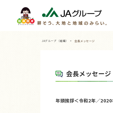
JAグループ （組織）
会長メッセージ
会長メッセージ
年頭挨拶＜令和2年／202