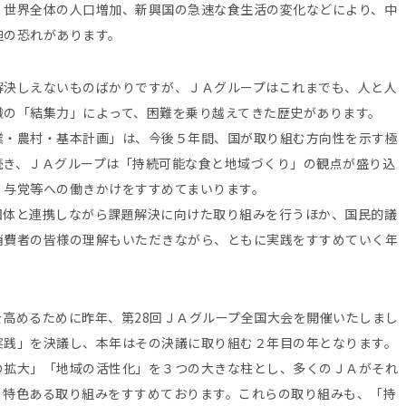
、世界全体の人口増加、新興国の急速な食生活の変化などにより、中
迫の恐れがあります。
解決しえないものばかりですが、ＪＡグループはこれまでも、人と人
織の「結集力」によって、困難を乗り越えてきた歴史があります。
業・農村・基本計画」は、今後５年間、国が取り組む方向性を示す極
続き、ＪＡグループは「持続可能な食と地域づくり」の観点が盛り込
・与党等への働きかけをすすめてまいります。
団体と連携しながら課題解決に向けた取り組みを行うほか、国民的議
消費者の皆様の理解もいただきながら、ともに実践をすすめていく年
高めるために昨年、第28回ＪＡグループ全国大会を開催いたしまし
実践」を決議し、本年はその決議に取り組む２年目の年となります。
の拡大」「地域の活性化」を３つの大きな柱とし、多くのＪＡがそれ
、特色ある取り組みをすすめております。これらの取り組みも、「持