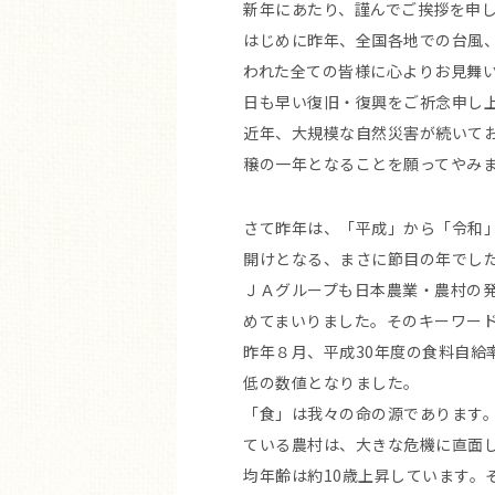
新年にあたり、謹んでご挨拶を申
はじめに昨年、全国各地での台風
われた全ての皆様に心よりお見舞
日も早い復旧・復興をご祈念申し
近年、大規模な自然災害が続いて
穣の一年となることを願ってやみ
さて昨年は、「平成」から「令和
開けとなる、まさに節目の年でし
ＪＡグループも日本農業・農村の
めてまいりました。そのキーワー
昨年８月、平成30年度の食料自給
低の数値となりました。
「食」は我々の命の源であります
ている農村は、大きな危機に直面し
均年齢は約10歳上昇しています。