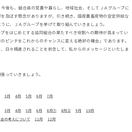
、今後も、組合員の営農や暮らし、地域社会、そしてＪＡグループに
響を及ぼす懸念がありますが、引き続き、国産農畜産物の安定供給な
ように、ＪＡグループを挙げて取り組んでいきましょう。
ープをはじめとする協同組合の果たすべき役割への期待が高まってい
日のピンチをこれからのチャンスに変える絶好の機会」であります。
し、日々精進されることを祈念して、私からのメッセージといたしま
頑張っていきましょう。
3月
4月
5月
6月
7月
3月
4月
5月
6月
8月①
8月②
9月
10月
本会の考えについて
11月
12月