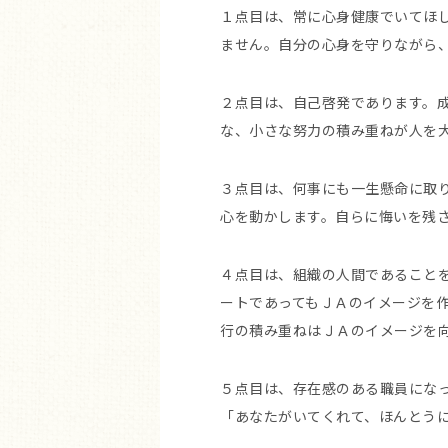
１点目は、常に心身健康でいてほ
ません。自分の心身を守りながら
２点目は、自己啓発であります。
な、小さな努力の積み重ねが人を
３点目は、何事にも一生懸命に取
心を動かします。自らに悔いを残
４点目は、組織の人間であること
ートであってもＪＡのイメージを
行の積み重ねはＪＡのイメージを
５点目は、存在感のある職員にな
「あなたがいてくれて、ほんとう